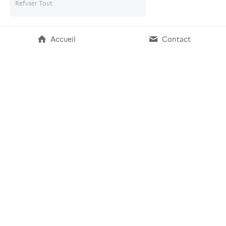
Refuser Tout
Accueil
Contact
Accessibilité non 
conforme
Politique de protection 
Politique des Cookies
des données
Arboresence