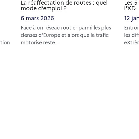
La réaffectation de routes : quel
Les 5
mode d’emploi ?
l'XD
6 mars 2026
12 ja
Face à un réseau routier parmi les plus
Entron
denses d’Europe et alors que le trafic
les di
ption
motorisé reste...
eXtrêm
a