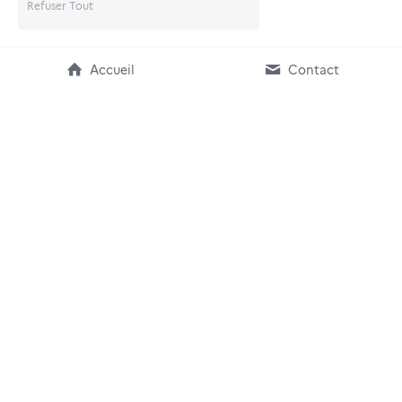
Refuser Tout
Accueil
Contact
Accessibilité non 
conforme
Politique de protection 
Politique des Cookies
des données
Arboresence